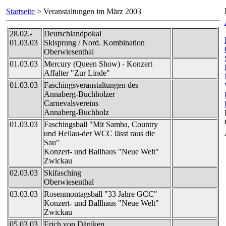
Startseite
> Veranstaltungen im März 2003
28.02.-
Deutschlandpokal
01.03.03
Skisprung / Nord. Kombination
Oberwiesenthal
01.03.03
Mercury (Queen Show) - Konzert
Affalter "Zur Linde"
01.03.03
Faschingsveranstaltungen des
Annaberg-Buchholzer
Carnevalsvereins
Annaberg-Buchholz
01.03.03
Faschingsball "Mit Samba, Country
und Hellau-der WCC lässt raus die
Sau"
Konzert- und Ballhaus "Neue Welt"
Zwickau
02.03.03
Skifasching
Oberwiesenthal
03.03.03
Rosenmontagsball "33 Jahre GCC"
Konzert- und Ballhaus "Neue Welt"
Zwickau
05.03.03
Erich von Däniken