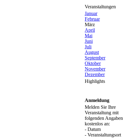
Veranstaltungen
Januar
Februar
März
April
Mai
Juni
Juli
August
September
Oktober
November
Dezember
Highlights
Anmeldung
Melden Sie Ihre
Veranstaltung mit
folgenden Angaben
kostenlos an:
- Datum
- Veranstaltungsort