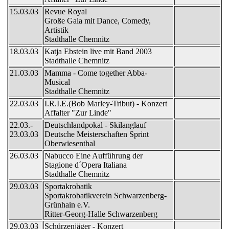
15.03.03
Revue Royal
Große Gala mit Dance, Comedy,
Artistik
Stadthalle Chemnitz
18.03.03
Katja Ebstein live mit Band 2003
Stadthalle Chemnitz
21.03.03
Mamma - Come together Abba-
Musical
Stadthalle Chemnitz
22.03.03
I.R.I.E.(Bob Marley-Tribut) - Konzert
Affalter "Zur Linde"
22.03.-
Deutschlandpokal - Skilanglauf
23.03.03
Deutsche Meisterschaften Sprint
Oberwiesenthal
26.03.03
Nabucco Eine Aufführung der
Stagione d´Opera Italiana
Stadthalle Chemnitz
29.03.03
Sportakrobatik
Sportakrobatikverein Schwarzenberg-
Grünhain e.V.
Ritter-Georg-Halle Schwarzenberg
29.03.03
Schürzenjäger - Konzert