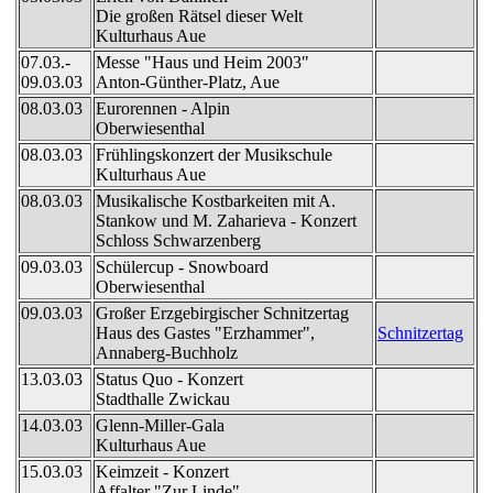
Die großen Rätsel dieser Welt
Kulturhaus Aue
07.03.-
Messe "Haus und Heim 2003"
09.03.03
Anton-Günther-Platz, Aue
08.03.03
Eurorennen - Alpin
Oberwiesenthal
08.03.03
Frühlingskonzert der Musikschule
Kulturhaus Aue
08.03.03
Musikalische Kostbarkeiten mit A.
Stankow und M. Zaharieva - Konzert
Schloss Schwarzenberg
09.03.03
Schülercup - Snowboard
Oberwiesenthal
09.03.03
Großer Erzgebirgischer Schnitzertag
Haus des Gastes "Erzhammer",
Schnitzertag
Annaberg-Buchholz
13.03.03
Status Quo - Konzert
Stadthalle Zwickau
14.03.03
Glenn-Miller-Gala
Kulturhaus Aue
15.03.03
Keimzeit - Konzert
Affalter "Zur Linde"