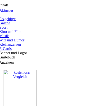
Inhalt
Aktuelles
Erzgebirge
Galerie
Sport
Kino und Film
Musik
Witz und Humor
Kleinanzeigen
E-Cards
Banner und Logos
Gästebuch
Anzeigen