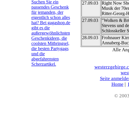
Suchen Sie ein
27.09.03
Right Now S
passendes Geschenk
Musik der 70er
für jemanden, der
Ritter-Georg-
eigentlich schon alles
27.09.03
"Wolken & Brü
hat? Bei gagashop.de
Stevens und de
gibt es die
Schlosskeller
außergewöhnlichsten
28.09.03
Frohnauer Kir
Geschenkideen, die
Annaberg-Buc
coolsten Mitbringsel,
die besten Partygags
Alle An
und die
abgefahrensten
Scherzartikel.
westerzgebirge.c
wes
Seite anmelde
Home
|
© 200