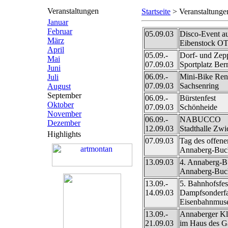
Veranstaltungen
Startseite
> Veranstaltunge
Januar
Februar
05.09.03
Disco-Event au
März
Eibenstock OT
April
05.09.-
Dorf- und Zepp
Mai
07.09.03
Sportplatz Be
Juni
06.09.-
Mini-Bike Re
Juli
07.09.03
Sachsenring
August
September
06.09.-
Bürstenfest
Oktober
07.09.03
Schönheide
November
06.09.-
NABUCCO
Dezember
12.09.03
Stadthalle Zwi
Highlights
07.09.03
Tag des offen
Annaberg-Buc
13.09.03
4. Annaberg-B
Annaberg-Buc
13.09.-
5. Bahnhofsfe
14.09.03
Dampfsonderfa
Eisenbahnmus
13.09.-
Annaberger Kl
21.09.03
im Haus des G