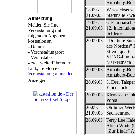
Annaberg-Buc
18.09.-
Westsachsensc
21.09.03
Stadthalle Zwi
Anmeldung
19.09.-
6. Europäische
Melden Sie Ihre
21.09.03
12. Internation
Veranstaltung mit
Schlema
folgenden Angaben
20.09.03
"Der tiefe Süd
kostenlos an:
des Nordens" 
- Datum
Streichquartett
- Veranstaltungsort
VEAG-Pumpspe
- Veranstalter
Markersbach
- evtl. weiterführender
Link, Telefon etc.
20.09.03
Annaberg-Buchh
Veranstaltung anmelden
Annaberg-Buc
Anzeigen
20.09.03
8. Drei-Talspe
Eibenstock
20.09.03
Kirmestanz mi
Pöhla
20.09.-
Oldtimer-Wee
21.09.03
Sachsenring
26.09.03
Terry Lee Hal
Alicia White 
"Zur Linde" Af